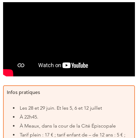
Infos pratiques
Les 28 et 29 juin. Et les 5, 6 et 12 juillet
À 22h45.
À Meaux, dans la cour de la Cité Épiscopale
Tarif plein : 17 € ; tarif enfant de – de 12 ans : 5 € ;