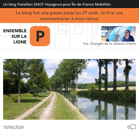
Un blog Transilien SNCF Voyageurs pour Île-de-France Mobilités
Le blog fait une pause jusqu’au 31 août. Je lirai vos
commentaires à mon retour.
ENSEMBLE
SUR LA
LIGNE
Iris, Chargée de la relation clients
18/06/2024
0