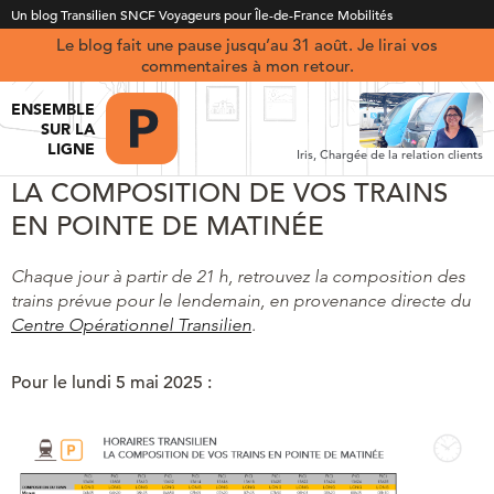
Un blog Transilien SNCF Voyageurs pour Île-de-France Mobilités
Le blog fait une pause jusqu’au 31 août. Je lirai vos
commentaires à mon retour.
ENSEMBLE
SUR LA
LIGNE
Iris, Chargée de la relation clients
LA COMPOSITION DE VOS TRAINS
EN POINTE DE MATINÉE
Chaque jour à partir de 21 h, retrouvez la composition des
trains prévue pour le lendemain, en provenance directe du
Centre Opérationnel Transilien
.
Pour le lundi 5 mai 2025 :