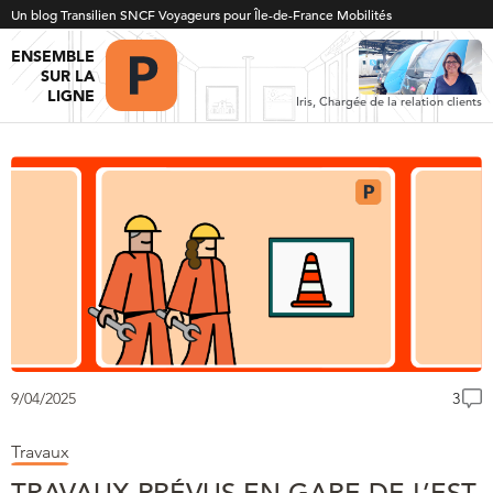
Un blog Transilien SNCF Voyageurs pour Île-de-France Mobilités
ENSEMBLE
SUR LA
LIGNE
Iris, Chargée de la relation clients
9/04/2025
3
Travaux
TRAVAUX PRÉVUS EN GARE DE L’EST