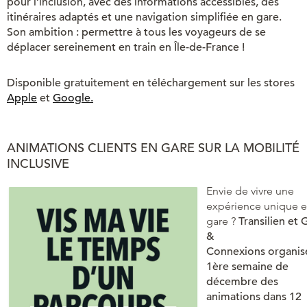
pour l’inclusion, avec des informations accessibles, des
itinéraires adaptés et une navigation simplifiée en gare.
Son ambition : permettre à tous les voyageurs de se
déplacer sereinement en train en Île-de-France !
Disponible gratuitement en téléchargement sur les stores
Apple
et
Google.
ANIMATIONS CLIENTS EN GARE SUR LA MOBILITÉ
INCLUSIVE
Envie de vivre une
expérience unique 
gare ?
Transilien
et 
&
Connexions
organis
1ère semaine de
décembre
des
animations dans 12