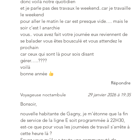
donc voilà notre quotidien
et je parle pas des travaux le weekend..car je travaille
le weekend
pour aller le matin le car est presque vide…. mais le
soir c’est l anarchie
vous.. vous avez fait votre journée eux reviennent de
se balader vous êtes bousculé et vous attendez le
prochain
car ceux qui sont là pour sois disant
gérer…..????
voilà
bonne année
Répondre
Voyageuse noctambule
29 janvier 2026 à 19:35
Bonsoir,
nouvelle habitante de Gagny, je m’étonne que la fin
de service de la ligne E soit programmée à 22H30,
est-ce que pour vous les journées de travail s’arrête à
cette heure là ?
Savez-vous qu’il y a toute une communauté de